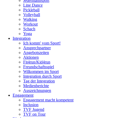
Jedermannsport
Line Dance
Pickleball
Volleyball
Walking
Workout
Schach
Yoga
Integration
Ich komm' vom Sport!
Ansprechpartner
Angebotszeiten
Aktionen
Fit4run/Kid4run
Freundschaftsspiel
Wilkommen im Sport
Integration durch Sport
Tag der Integration
Medienberichte
Auszeichnungen
Engagement
Engagement macht kompetent
Inclusion
TVF Jugend
TVF on Tour