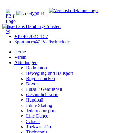
+49 40 702 54 57
Sportbuero@TV-Fischbek.de
Home
Verein
Abteilungen
Badminton
Bewegung und Ballsport
Bogenschießen
Boxen
Futsal / Gehfußball
Gesundheitssport
Handball
Inline Skating
Jedermannsport
Line Dance
Schach
Taekwon-Do
Tischtennis