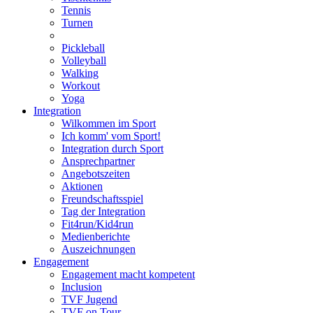
Tennis
Turnen
Pickleball
Volleyball
Walking
Workout
Yoga
Integration
Wilkommen im Sport
Ich komm' vom Sport!
Integration durch Sport
Ansprechpartner
Angebotszeiten
Aktionen
Freundschaftsspiel
Tag der Integration
Fit4run/Kid4run
Medienberichte
Auszeichnungen
Engagement
Engagement macht kompetent
Inclusion
TVF Jugend
TVF on Tour