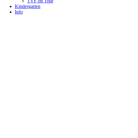
TVF on Tour
Kindergarten
Info