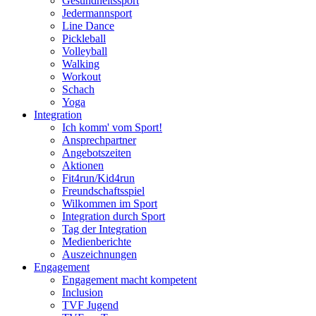
Gesundheitssport
Jedermannsport
Line Dance
Pickleball
Volleyball
Walking
Workout
Schach
Yoga
Integration
Ich komm' vom Sport!
Ansprechpartner
Angebotszeiten
Aktionen
Fit4run/Kid4run
Freundschaftsspiel
Wilkommen im Sport
Integration durch Sport
Tag der Integration
Medienberichte
Auszeichnungen
Engagement
Engagement macht kompetent
Inclusion
TVF Jugend