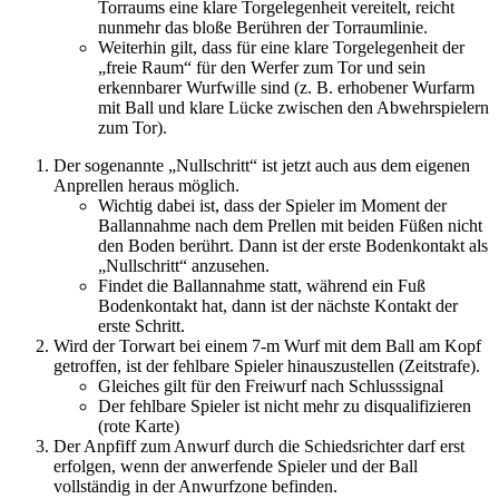
Torraums eine klare Torgelegenheit vereitelt, reicht
nunmehr das bloße Berühren der Torraumlinie.
Weiterhin gilt, dass für eine klare Torgelegenheit der
„freie Raum“ für den Werfer zum Tor und sein
erkennbarer Wurfwille sind (z. B. erhobener Wurfarm
mit Ball und klare Lücke zwischen den Abwehrspielern
zum Tor).
Der sogenannte „Nullschritt“ ist jetzt auch aus dem eigenen
Anprellen heraus möglich.
Wichtig dabei ist, dass der Spieler im Moment der
Ballannahme nach dem Prellen mit beiden Füßen nicht
den Boden berührt. Dann ist der erste Bodenkontakt als
„Nullschritt“ anzusehen.
Findet die Ballannahme statt, während ein Fuß
Bodenkontakt hat, dann ist der nächste Kontakt der
erste Schritt.
Wird der Torwart bei einem 7-m Wurf mit dem Ball am Kopf
getroffen, ist der fehlbare Spieler hinauszustellen (Zeitstrafe).
Gleiches gilt für den Freiwurf nach Schlusssignal
Der fehlbare Spieler ist nicht mehr zu disqualifizieren
(rote Karte)
Der Anpfiff zum Anwurf durch die Schiedsrichter darf erst
erfolgen, wenn der anwerfende Spieler und der Ball
vollständig in der Anwurfzone befinden.