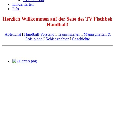
Kindergarten
Info
Herzlich Willkommen auf der Seite des TV Fischbek
Handball!
Abteilung
Ι
Handball Vorstand
Ι
Trainigszeiten
Ι
Mannschaften &
Spielpläne
Ι
Schiedsrichter
Ι
Geschichte