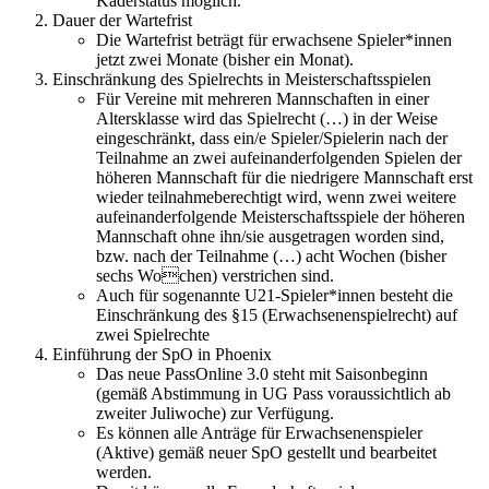
Kaderstatus möglich.
Dauer der Wartefrist
Die Wartefrist beträgt für erwachsene Spieler*innen
jetzt zwei Monate (bisher ein Monat).
Einschränkung des Spielrechts in Meisterschaftsspielen
Für Vereine mit mehreren Mannschaften in einer
Altersklasse wird das Spielrecht (…) in der Weise
eingeschränkt, dass ein/e Spieler/Spielerin nach der
Teilnahme an zwei aufeinanderfolgenden Spielen der
höheren Mannschaft für die niedrigere Mannschaft erst
wieder teilnahmeberechtigt wird, wenn zwei weitere
aufeinanderfolgende Meisterschaftsspiele der höheren
Mannschaft ohne ihn/sie ausgetragen worden sind,
bzw. nach der Teilnahme (…) acht Wochen (bisher
sechs Wochen) verstrichen sind.
Auch für sogenannte U21-Spieler*innen besteht die
Einschränkung des §15 (Erwachsenenspielrecht) auf
zwei Spielrechte
Einführung der SpO in Phoenix
Das neue PassOnline 3.0 steht mit Saisonbeginn
(gemäß Abstimmung in UG Pass voraussichtlich ab
zweiter Juliwoche) zur Verfügung.
Es können alle Anträge für Erwachsenenspieler
(Aktive) gemäß neuer SpO gestellt und bearbeitet
werden.