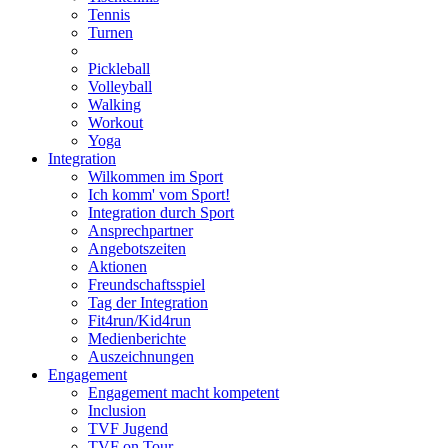
Tennis
Turnen
Pickleball
Volleyball
Walking
Workout
Yoga
Integration
Wilkommen im Sport
Ich komm' vom Sport!
Integration durch Sport
Ansprechpartner
Angebotszeiten
Aktionen
Freundschaftsspiel
Tag der Integration
Fit4run/Kid4run
Medienberichte
Auszeichnungen
Engagement
Engagement macht kompetent
Inclusion
TVF Jugend
TVF on Tour