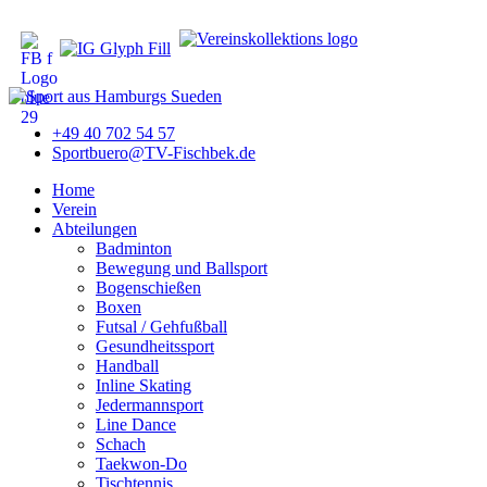
+49 40 702 54 57
Sportbuero@TV-Fischbek.de
Home
Verein
Abteilungen
Badminton
Bewegung und Ballsport
Bogenschießen
Boxen
Futsal / Gehfußball
Gesundheitssport
Handball
Inline Skating
Jedermannsport
Line Dance
Schach
Taekwon-Do
Tischtennis