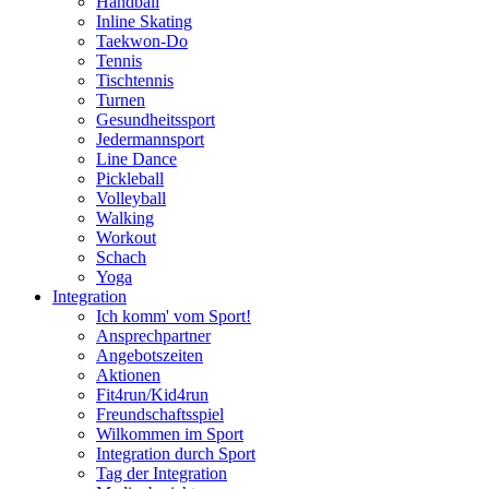
Handball
Inline Skating
Taekwon-Do
Tennis
Tischtennis
Turnen
Gesundheitssport
Jedermannsport
Line Dance
Pickleball
Volleyball
Walking
Workout
Schach
Yoga
Integration
Ich komm' vom Sport!
Ansprechpartner
Angebotszeiten
Aktionen
Fit4run/Kid4run
Freundschaftsspiel
Wilkommen im Sport
Integration durch Sport
Tag der Integration