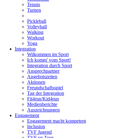
Tennis
Turnen
Pickleball
Volleyball
Walking
Workout
Yoga
Integration
Wilkommen im Sport
Ich komm' vom Sport!
Integration durch Sport
Ansprechpartner
Angebotszeiten
Aktionen
Freundschaftsspiel
Tag der Integration
Fit4run/Kid4run
Medienberichte
Auszeichnungen
Engagement
Engagement macht kompetent
Inclusion
TVF Jugend
TVF on Tour