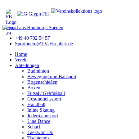
+49 40 702 54 57
Sportbuero@TV-Fischbek.de
Home
Verein
Abteilungen
Badminton
Bewegung und Ballsport
Bogenschießen
Boxen
Futsal / Gehfußball
Gesundheitssport
Handball
Inline Skating
Jedermannsport
Line Dance
Schach
Taekwon-Do
Tischtennis