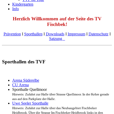
Kindergarten
Info
Herzlich Willkommen auf der Seite des TV
Fischbek!
Prävention
Ι
Sporthallen
Ι
Downloads
Ι
Impressum
Ι
Datenschutz
Ι
Satzung
Sporthallen des TVF
Arena Süderelbe
CU Arena
Sporthalle Quellmoor
Hinweis: Zufahrt zur Halle über Strasse Quellmoor. In der Kehre gerade
aus auf den Parkplatz der Halle.
Uwe Seeler Sporthalle
H
inweis: Zufahrt zur Halle über das Neubaugebiet Fischbeker
Heidbrook. Über die Strasse Im Fischbeker Heidbrook links in den