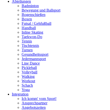
Abteilungen
Badminton
Bewegung und Ballsport
Bogenschießen
Boxen
Futsal / Gehfußball
Handball
Inline Skating
Taekwon-Do
Tennis
Tischtennis
Turnen
Gesundheitssport
Jedermannsport
Line Dance
Pickleball
Volleyball
Walking
Workout
Schach
Yoga
Integration
Ich komm' vom Sport!
Ansprechpartner
Angebotszeiten