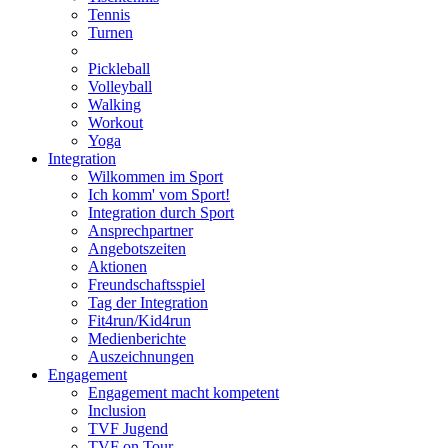
Tennis
Turnen
Pickleball
Volleyball
Walking
Workout
Yoga
Integration
Wilkommen im Sport
Ich komm' vom Sport!
Integration durch Sport
Ansprechpartner
Angebotszeiten
Aktionen
Freundschaftsspiel
Tag der Integration
Fit4run/Kid4run
Medienberichte
Auszeichnungen
Engagement
Engagement macht kompetent
Inclusion
TVF Jugend
TVF on Tour